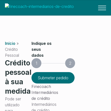
Início
»
Indique os
Crédito
seus
Pessoal
dados
Crédito
1
2
pessoal
Submeter pedido
à sua
Finecoach
medida
Intermediários
de crédito
Pode ser
Intermediários
utilizado
de crédito
para