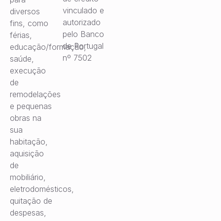
vinculado e
diversos
autorizado
fins, como
pelo Banco
férias,
de Portugal
educação/formação,
nº 7502
saúde,
execução
de
remodelações
e pequenas
obras na
sua
habitação,
aquisição
de
mobiliário,
eletrodomésticos,
quitação de
despesas,