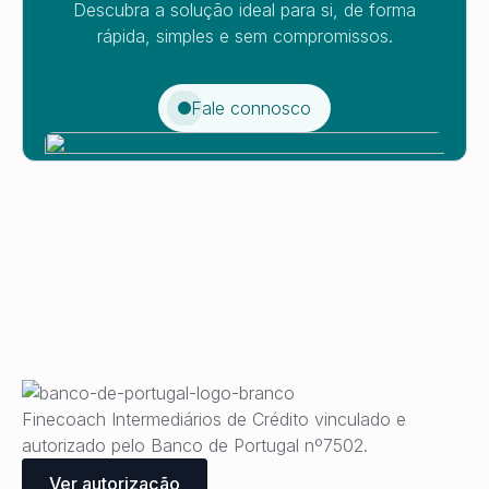
Descubra a solução ideal para si, de forma
rápida, simples e sem compromissos.
Fale connosco
Finecoach Intermediários de Crédito vinculado e
autorizado pelo Banco de Portugal nº7502.
Ver autorização